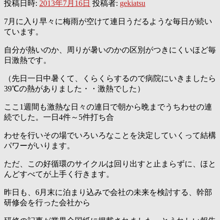
投稿日時:
2013年7月16日
投稿者:
gekiatsu
7月に入り早々に梅雨が空けて連日うだるような毎日が続い
ています。
自分が熱いのか、周りが暑いのかの区別がつきにくいほど毎
日激熱です。
（先日一日中暑くて、くらくらするので病院にいきましたら
39℃の熱がありました・・激熱でした）
ここ1週間も激熱な日々の連日で朝から晩までうちわせの連
続でした。一日4件～5件打ち合
わせを行いその場でいろいろなことを決定していくって結構
パワーがいります。
ただ、この好循環のサイクルは回り出すと止まらずに、ほと
んどすべてが上手く行きます。
昨日も、6月末に泊まり込みで会社の未来を検討する、幹部
研修会を行った会社から