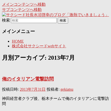
メインコンテンツへ移動
サブコンテンツへ移動
日々是激熱
検索
サクシード社長水沼啓幸のブ
メインメニュー
ログ「激熱でいきましょう」
HOME
株式会社サクシードwebサイト
月別アーカイブ:
2013年7月
俺のイタリアン電撃訪問
投稿日時:
2013年7月31日
投稿者:
gekiatsu
神田経営者クラブ後、栃木チームで俺のイタリアンに電撃訪
問