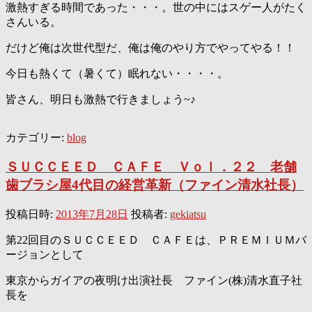
激熱すぎる時間であった・・・。世の中にはスゲー人がたく
さんいる。
だけど俺は次世代型だ、俺は俺のやり方でやってやる！！
今日も熱くて（暑くて）眠れない・・・・。
皆さん、明日も激熱で行きましょう~♪
カテゴリー:
blog
ＳＵＣＣＥＥＤ ＣＡＦＥ Ｖｏｌ．２２ 老舗
歯ブラシ屋4代目の経営革新（ファイン清水社長）
投稿日時:
2013年7月28日
投稿者:
gekiatsu
第22回目のＳＵＣＣＥＥＤ ＣＡＦＥは、ＰＲＥＭＩＵＭバ
ージョンとして
東京からガイアの夜明け出演社長 ファイン(株)清水直子社
長を