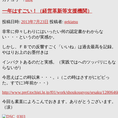
一年はすごい！（経営革新等支援機関）
投稿日時:
2013年7月23日
投稿者:
gekiatsu
非常に仰々しわりにはいったい何の認定書かわからな
い・・・というのが実感か。
しかし、ＦＢでの反響すごく「いいね」は過去最高を記録。
やはりお上のお墨付きは
インパクトあるのだと実感。（実践ではへのツッパリにもな
らないが）
今思えばこの時以来・・・。↓（この時はさすがにビビっ
た。すでに3年前か・・）
http://www.pref.tochigi.lg.jp/f01/work/shoukougyou/sesaku/128064
今回も素直によろこんでおきます。ありがとうございます。
（涙）