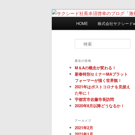
メ
サ
日々是激熱
イ
ブ
メ
HOME
株式会社サクシードw
ン
コ
イ
サクシード社
コ
ン
ン
ましょう」
ン
テ
メ
検
索
テ
ン
ニ
ン
ツ
ュ
最近の投稿
ツ
へ
ー
M＆Aの概念が変わる！
へ
移
新春特別セミナーMAプラット
移
動
フォーマーが描く世界観！
動
2021年はポストコロナを見据え
た年に！
宇都宮市佐藤市長訪問
2020年8月以降どうなるか！
アーカイブ
2021年2月
2021年1月