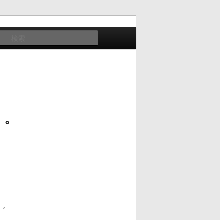
検
索
・。
・。