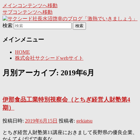
メインコンテンツへ移動
サブコンテンツへ移動
日々是激熱
検索
サクシード社長水沼啓幸のブ
メインメニュー
ログ「激熱でいきましょう」
HOME
株式会社サクシードwebサイト
月別アーカイブ:
2019年6月
伊那食品工業特別視察会（とちぎ経営人財塾第4
期）
投稿日時:
2019年6月15日
投稿者:
gekiatsu
とちぎ経営人財塾第11講座におきまして長野県の優良企業、
かんてんぱぱで有名な