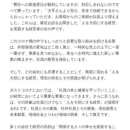
「弊社への新規受注が殺到していますが、対応しきれないのです
べて断っています」「大手さんより安心、安全で信頼できるから
とおっしゃっていただき、お客様からのご依頼が以前より増えま
した」これらは、最近お話をお聞きした「人を大切にする経営」
を実践する経営者の生の声です。
このコロナ禍の中でもしっかりと必要な取り組みを続ける企業
は、外部環境の変化はどこ吹く風と、一時的な売上の上下に一喜
一憂せず、事業を見つめなおし、来るべき時代に備えた新しい事
業の種まきや、社員の教育を強化しています。
そして、どの会社にも共通することとして、根底に流れる「人を
大切にする経営」理念の存在とその実践が挙げられます。
ポストコロナにおいては、「社員の命と健康を守っていくこと」
が経営においてより重要な要素になってきます。さらに言うなれ
ば、その対象は社員だけでなく「人を大切にする経営」が提唱す
る5人です。社員とその家族、社外社員とその家族、現在顧客と
未来顧客、地域社会とりわけ地域の弱者、そして株主です。
多くの会社で経営の目的は「関係する人々の幸せを創造するこ