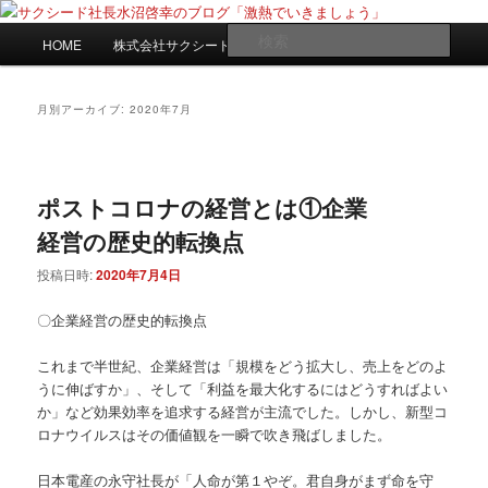
メ
サ
日々是激熱
イ
ブ
メ
検
HOME
株式会社サクシードwebサイト
ン
コ
イ
索
コ
ン
ン
サクシード社長水沼啓幸のブログ
ン
テ
メ
月別アーカイブ:
2020年7月
「激熱でいきましょう」
テ
ン
ニ
ン
ツ
ュ
ツ
へ
ー
へ
移
ポストコロナの経営とは①企業
移
動
経営の歴史的転換点
動
投稿日時:
2020年7月4日
〇企業経営の歴史的転換点
これまで半世紀、企業経営は「規模をどう拡大し、売上をどのよ
うに伸ばすか」、そして「利益を最大化するにはどうすればよい
か」など効果効率を追求する経営が主流でした。しかし、新型コ
ロナウイルスはその価値観を一瞬で吹き飛ばしました。
日本電産の永守社長が「人命が第１やぞ。君自身がまず命を守