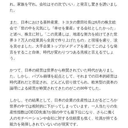
れ。家族を守れ。会社はその次でいい」と発言し驚きを誘いまし
た。
また、日本における基幹産業、トヨタの豊田社長は6月の株主総
会で「世の中を元気にし『幸せを量産』する会社としたかった」
と述べ、株主に対し「この見通しは、地道な努力を続けてきた世
界３７万人の従業員ら全員で作り上げたもの」と現場を慮り、涙
を見せました。大手企業トップがメディアを通じてこのような発
言をすること自体、時代が変わりつつある兆候と言えるでしょ
う。
かつて、日本の経営は世界から称賛されていた時代がありまし
た。しかし、バブル崩壊を起点として、それまでの日本的経営は
時代遅れだと否定され、どんどん切り捨てられ、欧米型の資本の
論理による経営が称賛されてきたのがこの30年でした。
しかし、その結果として、日本の企業の生産性は上がるどころか
世界の中では相対的に下がってしまっています。一人当たりの生
産性指数はOECD先進7か国の中でも最下位になり、さらに働く
人のモチベーションや会社に対する信頼度も低く、社員が持てる
能力を発揮しきれていないのが現実です。