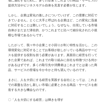
場に適応するために、多くの企業でこれまでの商品・サービスの
提供方法やビジネスモデル自体を見直す必要が生じます。
しかし、企業は変化の激しさについていけず、この需要に対応で
きていません。とくに大手と呼ばれる企業ほど、この変化に迅速
に対応することは難しいでしょう。なぜなら、出現している市場
自体がまだまだ潜在的、かつこれまでと比べて細分化された小規
模な市場であるからです。
したがって、我々中小企業こそ小回りが利く特性を活かし、この
環境変化に対応することでお客様が欲しがっている商品やサービ
スを提供する役割を担う必要があります。真面目に経営を行って
きた企業であれば、これまでの取り組みに自社を特徴づける何か
があるはずです。多くの取引先や消費者はこれまでとは違った商
品、サービスの登場を今か今かと待ち望んでいるのです。
まさに、人を大切にする経営を実践する会社にとっては、これま
での基盤を活かし新しい市場に必要とされる商品・サービスを創
造する大きな機会なのです。
〇「人を大切にする経営」は輝きを増す