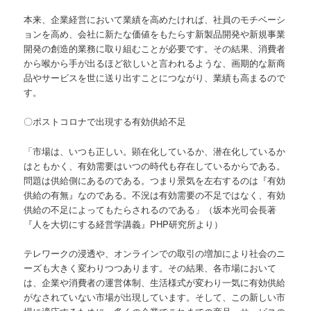
本来、企業経営において業績を高めたければ、社員のモチベーシ
ョンを高め、会社に新たな価値をもたらす新製品開発や新規事業
開発の創造的業務に取り組むことが必要です。その結果、消費者
から喉から手が出るほど欲しいと言われるような、画期的な新商
品やサービスを世に送り出すことにつながり、業績も高まるので
す。
〇ポストコロナで出現する有効供給不足
「市場は、いつも正しい。顕在化しているか、潜在化しているか
はともかく、有効需要はいつの時代も存在しているからである。
問題は供給側にあるのである。つまり景気を左右するのは『有効
供給の有無』なのである。不況は有効需要の不足ではなく、有効
供給の不足によってもたらされるのである」（坂本光司会長著
『人を大切にする経営学講義』PHP研究所より）
テレワークの浸透や、オンラインでの取引の増加により社会のニ
ーズも大きく変わりつつあります。その結果、各市場において
は、企業や消費者の運営体制、生活様式が変わり一気に有効供給
がなされていない市場が出現しています。そして、この新しい市