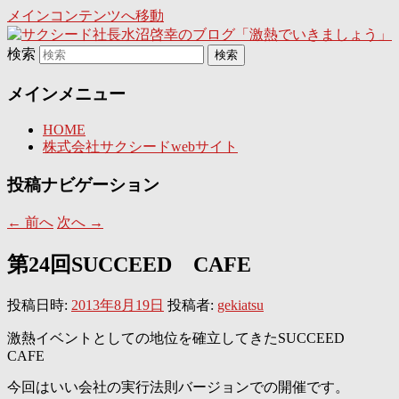
メインコンテンツへ移動
日々是激熱
検索
サクシード社長水沼啓幸のブ
メインメニュー
ログ「激熱でいきましょう」
HOME
株式会社サクシードwebサイト
投稿ナビゲーション
←
前へ
次へ
→
第24回SUCCEED CAFE
投稿日時:
2013年8月19日
投稿者:
gekiatsu
激熱イベントとしての地位を確立してきたSUCCEED
CAFE
今回はいい会社の実行法則バージョンでの開催です。