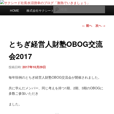
メ
日々是激熱
イ
メ
検
HOME
株式会社サクシードwebサイト
ン
イ
索
コ
ン
サクシード社長水沼啓幸のブログ
ン
メ
投
←
前へ
次へ
→
「激熱でいきましょう」
テ
ニ
稿
ン
ュ
ナ
ツ
ー
ビ
とちぎ経営人財塾OBOG交流
へ
ゲ
移
ー
会2017
動
シ
ョ
投稿日時:
2017年10月29日
ン
毎年恒例のとちぎ経営人財塾OBOG交流会が開催されました。
共に学んだメンバー、同じ考えを持つ1期、2期、3期のOBOGに
多数ご参加いただき
ました。