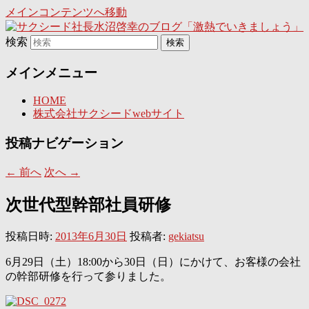
メインコンテンツへ移動
日々是激熱
検索
サクシード社長水沼啓幸のブ
メインメニュー
ログ「激熱でいきましょう」
HOME
株式会社サクシードwebサイト
投稿ナビゲーション
←
前へ
次へ
→
次世代型幹部社員研修
投稿日時:
2013年6月30日
投稿者:
gekiatsu
6月29日（土）18:00から30日（日）にかけて、お客様の会社
の幹部研修を行って参りました。