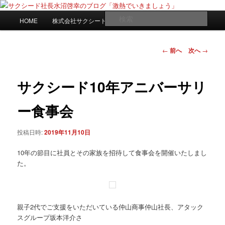
メ
日々是激熱
イ
メ
検
HOME
株式会社サクシードwebサイト
ン
イ
索
コ
ン
サクシード社長水沼啓幸のブログ
ン
メ
投
←
前へ
次へ
→
「激熱でいきましょう」
テ
ニ
稿
ン
ュ
ナ
ツ
ー
ビ
サクシード10年アニバーサリ
へ
ゲ
移
ー
ー食事会
動
シ
ョ
投稿日時:
2019年11月10日
ン
10年の節目に社員とその家族を招待して食事会を開催いたしまし
た。
親子2代でご支援をいただいている仲山商事仲山社長、アタック
スグループ坂本洋介さ