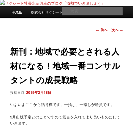
メ
日々是激熱
イ
メ
検
HOME
株式会社サクシードwebサイト
ン
イ
索
コ
ン
サクシード社長水沼啓幸のブログ
ン
メ
投
←
前へ
次へ
→
「激熱でいきましょう」
テ
ニ
稿
ン
ュ
ナ
ツ
ー
ビ
新刊：地域で必要とされる人
へ
ゲ
移
ー
材になる！地域一番コンサル
動
シ
ョ
タントの成長戦略
ン
投稿日時:
2019年2月18日
いよいよここから詰将棋です。一指し、一指しが勝負です。
3月出版予定とのことですので気合を入れてより良いものにして
いきます。