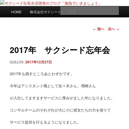
メ
日々是激熱
イ
メ
検
HOME
株式会社サクシードwebサイト
ン
イ
索
コ
ン
サクシード社長水沼啓幸のブログ
ン
メ
投
←
前へ
次へ
→
「激熱でいきましょう」
テ
ニ
稿
ン
ュ
ナ
ツ
ー
ビ
2017年 サクシード忘年会
へ
ゲ
移
ー
投稿日時:
2017年12月27日
動
シ
ョ
2017年も残すところあとわずかです。
ン
今年はアシスタント職として佐々木さん、増崎さん
が入社してますますサービスに厚みがました年になりました。
コンサルチームのそれぞれが大に小に彼女たちの力を借りて
サービス提供を行えるようになりました。