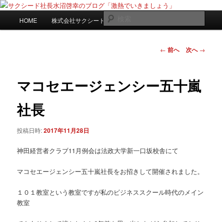
メ
日々是激熱
イ
メ
検
HOME
株式会社サクシードwebサイト
ン
イ
索
コ
ン
サクシード社長水沼啓幸のブログ
ン
メ
投
←
前へ
次へ
→
「激熱でいきましょう」
テ
ニ
稿
ン
ュ
ナ
ツ
ー
ビ
マコセエージェンシー五十嵐
へ
ゲ
移
ー
社長
動
シ
ョ
投稿日時:
2017年11月28日
ン
神田経営者クラブ11月例会は法政大学新一口坂校舎にて
マコセエージェンシー五十嵐社長をお招きして開催されました。
１０１教室という教室ですが私のビジネススクール時代のメイン
教室