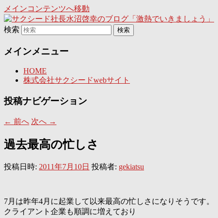
メインコンテンツへ移動
日々是激熱
検索
サクシード社長水沼啓幸のブ
メインメニュー
ログ「激熱でいきましょう」
HOME
株式会社サクシードwebサイト
投稿ナビゲーション
←
前へ
次へ
→
過去最高の忙しさ
投稿日時:
2011年7月10日
投稿者:
gekiatsu
7月は昨年4月に起業して以来最高の忙しさになりそうです。
クライアント企業も順調に増えており