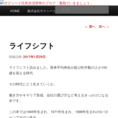
メ
日々是激熱
イ
メ
検
HOME
株式会社サクシードwebサイト
ン
イ
索
コ
ン
サクシード社長水沼啓幸のブログ
ン
メ
投
←
前へ
次へ
→
「激熱でいきましょう」
テ
ニ
稿
ン
ュ
ナ
ツ
ー
ビ
ライフシフト
へ
ゲ
移
ー
投稿日時:
2017年1月29日
動
シ
ョ
ライフシフト読みました。将来平均寿命が延び約半数の人が100
ン
歳を迎える時代
その時代にどう生きていくか。
働き方やキヤリア形成、会社の選び方など考えるきっかけになる
本です。
この本では1945年生まれ、1971年生まれ、1998年生まれの3パタ
ーンでその一生を