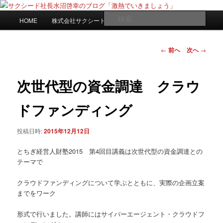
メ
日々是激熱
イ
メ
検
HOME
株式会社サクシードwebサイト
ン
イ
索
コ
ン
サクシード社長水沼啓幸のブログ
ン
メ
投
←
前へ
次へ
→
「激熱でいきましょう」
テ
ニ
稿
ン
ュ
ナ
ツ
ー
ビ
次世代型の資金調達 クラウ
へ
ゲ
移
ー
ドファンディング
動
シ
ョ
投稿日時:
2015年12月12日
ン
とちぎ経営人財塾2015 第4回目講義は次世代型の資金調達との
テーマで
クラウドファンディングについて学ぶとともに、実際の企画立案
までをワーク
形式で行いました。講師にはサイバーエージェント・クラウドフ